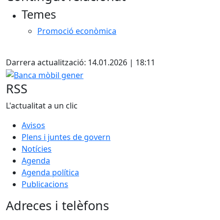
+
Temes
−
Promoció econòmica
X
Darrera actualització: 14.01.2026 | 18:11
Banca mòbil gener
RSS
L'actualitat a un clic
Avisos
Plens i juntes de govern
Notícies
Agenda
Agenda política
Publicacions
Adreces i telèfons