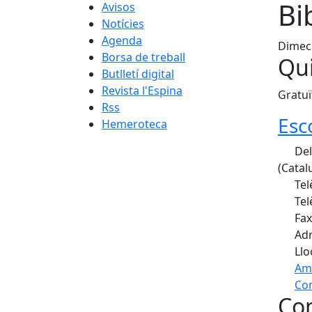
Bi
Avisos
Notícies
Agenda
Dimecr
Borsa de treball
Qui
Butlletí digital
Revista l'Espina
Gratuï
Rss
Esc
Hemeroteca
Del 
(Catal
Tel
Tel
Fax
Adr
Llo
Am
Com
Con
+