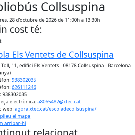
bliobús Collsuspina
es, 28 d’octubre de 2026 de 11:00h a 13:30h
n cost té:
t
ola Els Ventets de Collsuspina
Toll, 11, edifici Els Ventets - 08178 Collsuspina - Barcelona
unya)
èfon:
938302035
èfon:
626111246
: 938302035
eça electrònica:
a8065482@xtec.cat
c web:
agora.xtec.cat/escoladecollsuspina/
plieu el mapa
 arribar-hi
Leaflet
| ©
OpenStreetMap
con
tingut relacionat