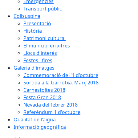
Emergències
Transport públic
Collsuspina
Presentació
Història
Patrimoni cultural
El municipi en xifres
Llocs d'interès
Festes i fires
Galeria d'imatges
Commemoració de l'1 d'octubre
Sortida a la Garrotxa. Març 2018
Carnestoltes 2018
Festa Gran 2018
Nevada del febrer 2018
Referèndum 1 d'octubre
Qualitat de l'aigua
Informació geogràfica