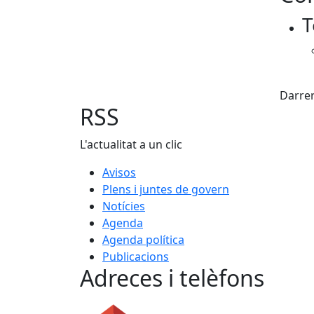
T
−
X
Darrer
RSS
L'actualitat a un clic
Avisos
Plens i juntes de govern
Notícies
Agenda
Agenda política
Publicacions
Adreces i telèfons