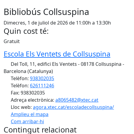
Bibliobús Collsuspina
Dimecres, 1 de juliol de 2026 de 11:00h a 13:30h
Quin cost té:
Gratuït
Escola Els Ventets de Collsuspina
Del Toll, 11, edifici Els Ventets - 08178 Collsuspina -
Barcelona (Catalunya)
Telèfon:
938302035
Telèfon:
626111246
Fax: 938302035
Adreça electrònica:
a8065482@xtec.cat
Lloc web:
agora.xtec.cat/escoladecollsuspina/
Amplieu el mapa
Com arribar-hi
Leaflet
| ©
OpenStreetMap
contributors
Contingut relacionat
+