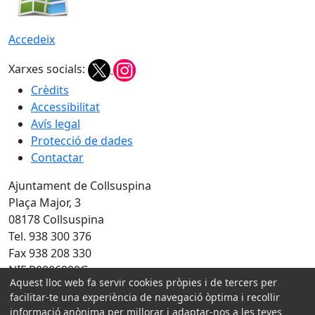
Accedeix
Xarxes socials:
Crèdits
Accessibilitat
Avís legal
Protecció de dades
Contactar
Ajuntament de Collsuspina
Plaça Major, 3
08178 Collsuspina
Tel. 938 300 376
Fax 938 208 330
NIF P0806900G
Aquest lloc web fa servir cookies pròpies i de tercers per
Amb la col·laboració de:
facilitar-te una experiència de navegació òptima i recollir
informació anònima per millorar i adaptar-nos a les teves