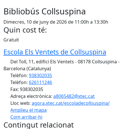
Bibliobús Collsuspina
Dimecres, 10 de juny de 2026 de 11:00h a 13:30h
Quin cost té:
Gratuït
Escola Els Ventets de Collsuspina
Del Toll, 11, edifici Els Ventets - 08178 Collsuspina -
Barcelona (Catalunya)
Telèfon:
938302035
Telèfon:
626111246
Fax: 938302035
Adreça electrònica:
a8065482@xtec.cat
Lloc web:
agora.xtec.cat/escoladecollsuspina/
Amplieu el mapa
Com arribar-hi
Leaflet
| ©
OpenStreetMap
contributors
Contingut relacionat
+