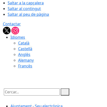
Saltar a la capçalera
Saltar al contingut
Saltar al peu de pàgina
Contactar
Idiomes
Català
Castellà
Anglès
Alemany
Francès
08.08.2026 | 14:13
Cercar:
Ajuntament - Seu electrònica