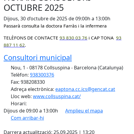
OCTUBRE 2025
Dijous, 30 d’octubre de 2025 de 09:00h a 13:00h
Passarà consulta la doctora Farràs i la infermera
TELÈFONS DE CONTACTE
93 830 0
3 76
i CAP TONA
93
887 11 62
.
Consultori municipal
Nou, 1 - 08178 Collsuspina - Barcelona (Catalunya)
Telèfon:
938300376
Fax: 938208330
Adreça electrònica:
eaptona.cc.ics@gencat.cat
Lloc web:
www.collsuspina.cat/
Horari:
Dijous de 09:00 a 13:00h
Amplieu el mapa
Com arribar-hi
Leaflet
| ©
OpenStreetMap
contributors
X
+
Darrera actualització: 25.09.2025 | 13:20