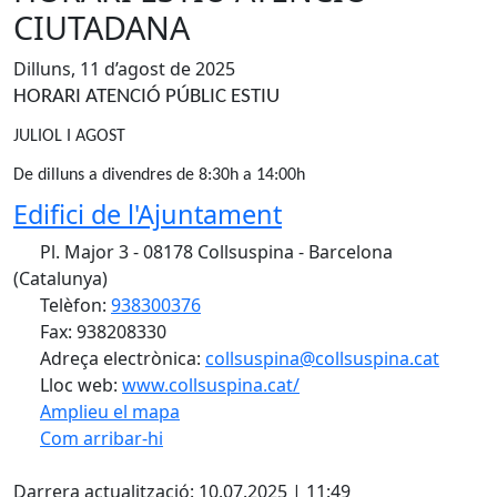
CIUTADANA
Dilluns, 11 d’agost de 2025
HORARI ATENCIÓ PÚBLIC ESTIU
JULIOL I AGOST
De dilluns a divendres de 8:30h a 14:00h
Edifici de l'Ajuntament
Pl. Major 3 - 08178 Collsuspina - Barcelona
(Catalunya)
Telèfon:
938300376
Fax: 938208330
Adreça electrònica:
collsuspina@collsuspina.cat
Lloc web:
www.collsuspina.cat/
Amplieu el mapa
Com arribar-hi
Leaflet
| ©
OpenStreetMap
contributors
X
+
Darrera actualització: 10.07.2025 | 11:49