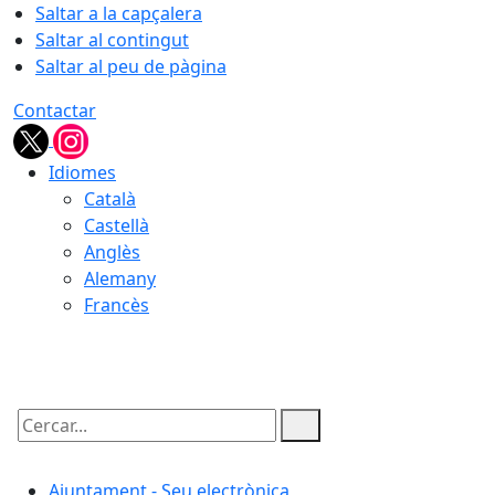
Saltar a la capçalera
Saltar al contingut
Saltar al peu de pàgina
Contactar
Idiomes
Català
Castellà
Anglès
Alemany
Francès
07.08.2026 | 18:47
Cercar:
Ajuntament - Seu electrònica