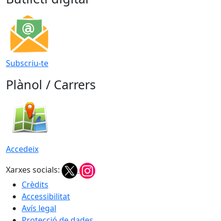
Subscriu-te
Plànol / Carrers
Accedeix
Xarxes socials:
Crèdits
Accessibilitat
Avís legal
Protecció de dades