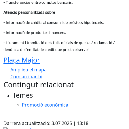
- Transferències entre comptes bancaris.
Atenció personalitzada sobre
- Informació de crèdits al consum i de préstecs hipotecaris.
- Informació de productes financers.
- Lliurament i tramitació dels fulls oficials de queixa / reclamació /
denúncia de l'entitat de crèdit que presta el servei.
Plaça Major
Amplieu el mapa
Com arribar-hi
Leaflet
| ©
OpenStreetMap
contributors
Contingut relacionat
+
Temes
−
Promoció econòmica
X
Darrera actualització: 3.07.2025 | 13:18