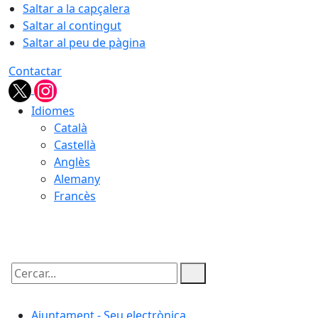
Saltar a la capçalera
Saltar al contingut
Saltar al peu de pàgina
Contactar
Idiomes
Català
Castellà
Anglès
Alemany
Francès
10.08.2026 | 01:16
Cercar:
Ajuntament - Seu electrònica