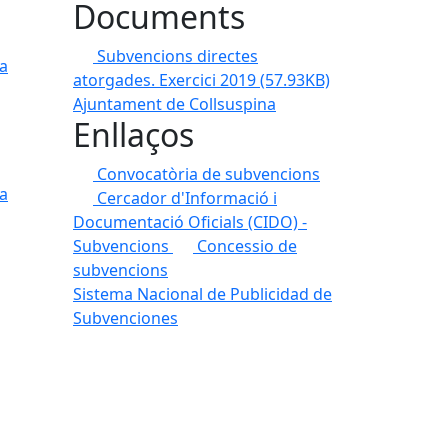
Documents
Subvencions directes
ca
atorgades. Exercici 2019
(57.93KB)
Ajuntament de Collsuspina
Enllaços
Convocatòria de subvencions
ca
Cercador d'Informació i
Documentació Oficials (CIDO) -
Subvencions
Concessio de
subvencions
Sistema Nacional de Publicidad de
Subvenciones