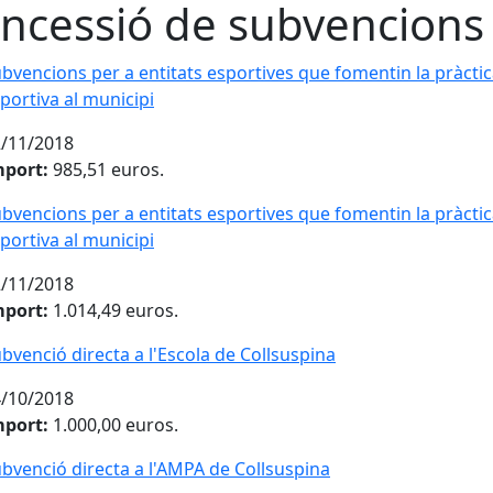
ncessió de subvencions
bvencions per a entitats esportives que fomentin la pràcti
portiva al municipi
/11/2018
mport:
985,51 euros.
bvencions per a entitats esportives que fomentin la pràcti
portiva al municipi
/11/2018
mport:
1.014,49 euros.
bvenció directa a l'Escola de Collsuspina
/10/2018
mport:
1.000,00 euros.
bvenció directa a l'AMPA de Collsuspina