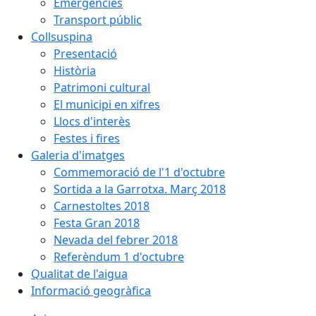
Emergències
Transport públic
Collsuspina
Presentació
Història
Patrimoni cultural
El municipi en xifres
Llocs d'interès
Festes i fires
Galeria d'imatges
Commemoració de l'1 d'octubre
Sortida a la Garrotxa. Març 2018
Carnestoltes 2018
Festa Gran 2018
Nevada del febrer 2018
Referèndum 1 d'octubre
Qualitat de l'aigua
Informació geogràfica