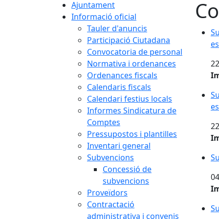
Co
Ajuntament
Informació oficial
Tauler d'anuncis
Su
Participació Ciutadana
es
Convocatoria de personal
Normativa i ordenances
22
Ordenances fiscals
I
Calendaris fiscals
Su
Calendari festius locals
es
Informes Sindicatura de
Comptes
22
Pressupostos i plantilles
I
Inventari general
Subvencions
Su
Concessió de
04
subvencions
I
Proveïdors
Contractació
Su
administrativa i convenis