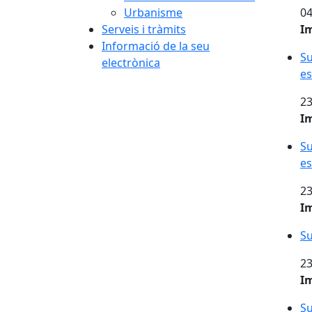
Urbanisme
04
Serveis i tràmits
I
Informació de la seu
Su
electrònica
es
23
I
Su
es
23
I
Su
23
I
Su